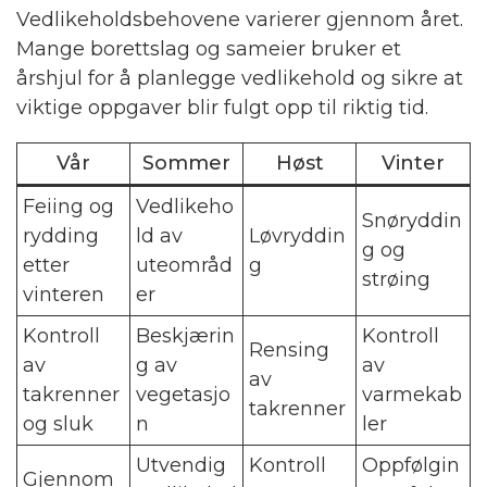
Vedlikeholdsbehovene varierer gjennom året.
Mange borettslag og sameier bruker et
årshjul for å planlegge vedlikehold og sikre at
viktige oppgaver blir fulgt opp til riktig tid.
Vår
Sommer
Høst
Vinter
Feiing og
Vedlikeho
Snøryddin
rydding
ld av
Løvryddin
g og
etter
uteområd
g
strøing
vinteren
er
Kontroll
Beskjærin
Kontroll
Rensing
av
g av
av
av
takrenner
vegetasjo
varmekab
takrenner
og sluk
n
ler
Utvendig
Kontroll
Oppfølgin
Gjennom