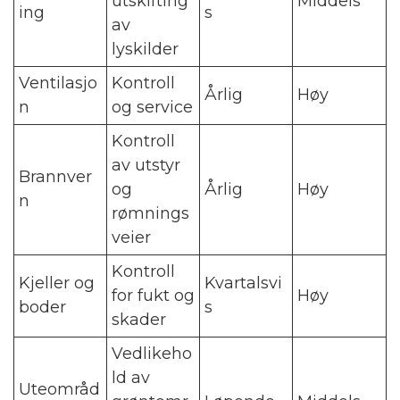
utskifting
Middels
ing
s
av
lyskilder
Ventilasjo
Kontroll
Årlig
Høy
n
og service
Kontroll
av utstyr
Brannver
og
Årlig
Høy
n
rømnings
veier
Kontroll
Kjeller og
Kvartalsvi
for fukt og
Høy
boder
s
skader
Vedlikeho
ld av
Uteområd