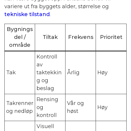
variere ut fra byggets alder, størrelse og
tekniske tilstand
.
Bygnings
del /
Tiltak
Frekvens
Prioritet
område
Kontroll
av
Tak
taktekkin
Årlig
Høy
g og
beslag
Rensing
Takrenner
Vår og
og
Høy
og nedløp
høst
kontroll
Visuell