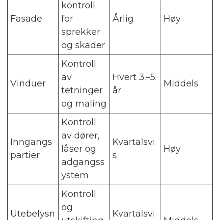
kontroll
Fasade
for
Årlig
Høy
sprekker
og skader
Kontroll
av
Hvert 3.–5.
Vinduer
Middels
tetninger
år
og maling
Kontroll
av dører,
Inngangs
Kvartalsvi
låser og
Høy
partier
s
adgangss
ystem
Kontroll
og
Utebelysn
Kvartalsvi