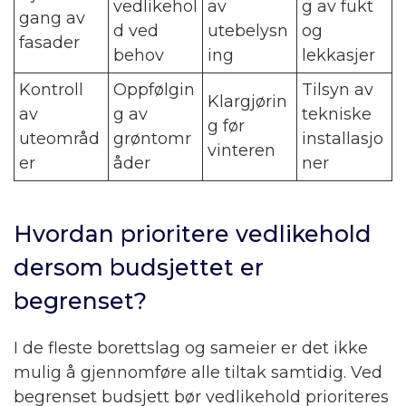
vedlikehol
av
g av fukt
gang av
d ved
utebelysn
og
fasader
behov
ing
lekkasjer
Kontroll
Oppfølgin
Tilsyn av
Klargjørin
av
g av
tekniske
g før
uteområd
grøntomr
installasjo
vinteren
er
åder
ner
Hvordan prioritere vedlikehold
dersom budsjettet er
begrenset?
I de fleste borettslag og sameier er det ikke
mulig å gjennomføre alle tiltak samtidig. Ved
begrenset budsjett bør vedlikehold prioriteres