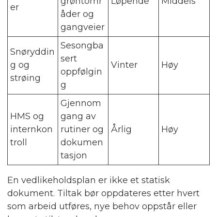
grøntomr
Løpende
Middels
er
åder og
gangveier
Sesongba
Snøryddin
sert
g og
Vinter
Høy
oppfølgin
strøing
g
Gjennom
HMS og
gang av
internkon
rutiner og
Årlig
Høy
troll
dokumen
tasjon
En vedlikeholdsplan er ikke et statisk
dokument. Tiltak bør oppdateres etter hvert
som arbeid utføres, nye behov oppstår eller